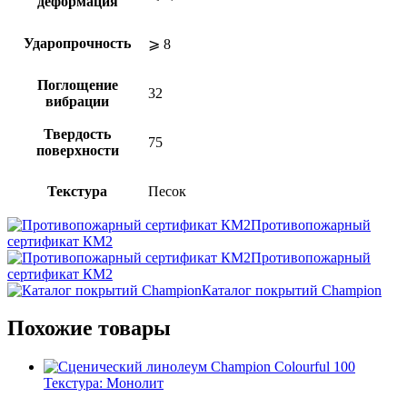
деформация
Ударопрочность
⩾ 8
Поглощение
32
вибрации
Твердость
75
поверхности
Текстура
Песок
Противопожарный
сертификат КМ2
Противопожарный
сертификат КМ2
Каталог покрытий Champion
Похожие товары
Текстура: Монолит