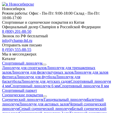
Новосибирск
Режим работы:
Офис -
Пн-Пт: 9:00-18:00
Склад -
Пн-Пт:
10:00-17:00
Спортивные и сценические покрытия из Китая
Официальный дилер Champion в Российской Федерации
8 (800) 201-88-50
Звонок по РФ бесплатный
info@champ-ltd.ru
Отправить нам письмо
8 (950) 555-88-55
Мы в мессенджерах
Каталог
Спортивный линолеум
Линолеум для спортзалов
Линолеум для тренажерных
залов
Линолеум для физкультурных залов
Линолеум для залов
фитнеса
Линолеум для футбола
Линолеум для
баскетбола
Линолеум для детских садов
Спортивный линолеум
4 мм
Спортивный линолеум 6 мм
Спортивный линолеум 8 мм
Спортивный паркет
Сценические покрытия
Сценический линолеум
Танцевальный линолеум
Балетный
линолеум
Линолеум для актовых залов
Черный сценический
линолеум
Серый сценический линолеум
Белый сценический