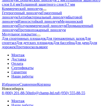
линолеум
Сценический линолеум 2 мм
Толщиной защитного
слоя 0.4 мм
Толщиной защитного слоя 0.7 мм
Коммерческий линолеум
Гетерогенный линолеум
Гомогенный
линолеум
Антибактериальный линолеум
Бытовой
линолеум
Износостойкий линолеум
Медицинский
линолеум
Полукоммерческий линолеум
Промышленный
линолеум
Противопожарный линолеум
Модульное покрытие
Для спортивных площадок
Для тренажерных залов
Для
спортзал
Для детских площадок
Для бассейна
Для дачи
Ддля
дорожек
Противоскользящее
Монтаж
Доставка
Оплата
Сертификаты
Гарантии
Наши работы
Избранное
Сравнение
Корзина
Новосибирск
8 (800) 201-88-50
info@champ-ltd.ru
8 (950) 555-88-55
Монтаж
Наши работы