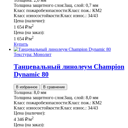
Толщина:
2,0 мм
Толщина защитного слоя:
Защ. слой:
0,7 мм
Класс пожаробезопасности:
Класс пож.:
КМ2
Класс износостойкости:
Класс износ.:
34/43
Цена (наличие):
2
1 654
₽
/м
Цена (на заказ):
2
1 654
₽
/м
Купить
Текстура: Монолит
Танцевальный линолеум Champion
Dynamic 80
В избранное
В сравнение
Толщина:
8,0 мм
Толщина защитного слоя:
Защ. слой:
8,0 мм
Класс пожаробезопасности:
Класс пож.:
КМ2
Класс износостойкости:
Класс износ.:
34/43
Цена (наличие):
2
4 346
₽
/м
Цена (на заказ):